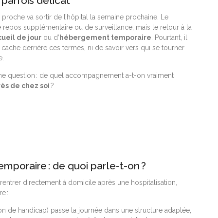
parfois délicat
roche va sortir de l’hôpital la semaine prochaine. Le
repos supplémentaire ou de surveillance, mais le retour à la
ueil de jour
ou d’
hébergement temporaire
. Pourtant, il
cache derrière ces termes, ni de savoir vers qui se tourner
e.
onne question : de quel accompagnement a-t-on vraiment
rès de chez soi
?
mporaire : de quoi parle-t-on ?
 rentrer directement à domicile après une hospitalisation,
e :
ion de handicap) passe la journée dans une structure adaptée,