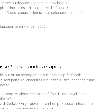
on cognitive ou d’accompagnement psychologique
l (kiné, soins infirmiers, suivi diététique…)
s de 15 % des retours à domicile se solderaient par une
.
 d’autonomie en France” (2022)
sse ? Les grandes étapes
e jour ou un hébergement temporaire après l’hôpital
ont parfois à lancer très vite (parfois… dès l’annonce d’une
mots :
les sont les aides nécessaires ? Faut-il une surveillance
ilette ?
 l’hôpital
: On y trouve souvent de précieuses infos sur les
s, et l’accompagnement administratif.