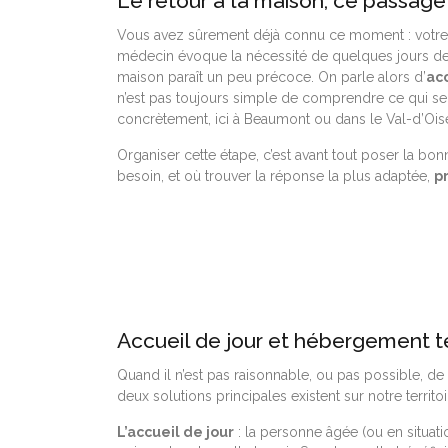
Le retour à la maison, ce passage 
Vous avez sûrement déjà connu ce moment : votre p
médecin évoque la nécessité de quelques jours de 
maison paraît un peu précoce. On parle alors d’
acc
n’est pas toujours simple de comprendre ce qui se 
concrètement, ici à Beaumont ou dans le Val-d’Ois
Organiser cette étape, c’est avant tout poser la b
besoin, et où trouver la réponse la plus adaptée,
p
Accueil de jour et hébergement te
Quand il n’est pas raisonnable, ou pas possible, de
deux solutions principales existent sur notre territoir
L’accueil de jour
: la personne âgée (ou en situat