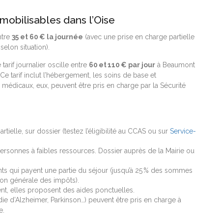
 mobilisables dans l’Oise
ntre
35 et 60 € la journée
(avec une prise en charge partielle
selon situation).
e tarif journalier oscille entre
60 et 110 € par jour
à Beaumont
 Ce tarif inclut l’hébergement, les soins de base et
médicaux, eux, peuvent être pris en charge par la Sécurité
artielle, sur dossier (testez l’éligibilité au CCAS ou sur
Service-
ersonnes à faibles ressources. Dossier auprès de la Mairie ou
nts qui payent une partie du séjour (jusqu’à 25 % des sommes
tion générale des impôts).
nt, elles proposent des aides ponctuelles.
adie d’Alzheimer, Parkinson…) peuvent être pris en charge à
e.