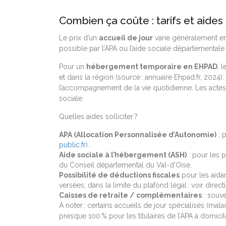
Combien ça coûte : tarifs et aides
Le prix d’un
accueil de jour
varie généralement e
possible par l’APA ou l’aide sociale départementale 
Pour un
hébergement temporaire en EHPAD
, l
et dans la région (source : annuaire Ehpad.fr, 2024).
l’accompagnement de la vie quotidienne. Les actes 
sociale.
Quelles aides solliciter ?
APA (Allocation Personnalisée d’Autonomie)
: p
public.fr
).
Aide sociale à l’hébergement (ASH)
: pour les p
du Conseil départemental du Val-d’Oise.
Possibilité de déductions fiscales
pour les aida
versées, dans la limite du plafond légal : voir direc
Caisses de retraite / complémentaires
: souve
À noter : certains accueils de jour spécialisés (mal
presque 100 % pour les titulaires de l’APA à domicil