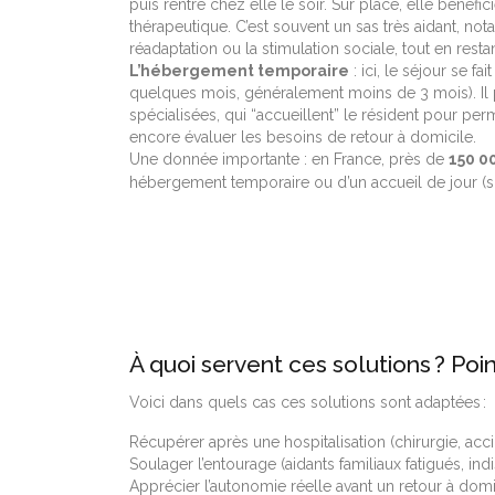
puis rentre chez elle le soir. Sur place, elle bén
thérapeutique. C’est souvent un sas très aidant, not
réadaptation ou la stimulation sociale, tout en resta
L’hébergement temporaire
: ici, le séjour se f
quelques mois, généralement moins de 3 mois). Il 
spécialisées, qui “accueillent” le résident pour per
encore évaluer les besoins de retour à domicile.
Une donnée importante : en France, près de
150 0
hébergement temporaire ou d’un accueil de jour (so
À quoi servent ces solutions ? Poi
Voici dans quels cas ces solutions sont adaptées :
Récupérer après une hospitalisation (chirurgie, acc
Soulager l’entourage (aidants familiaux fatigués, ind
Apprécier l’autonomie réelle avant un retour à domi