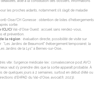
s détaillées, aide à la constitution des dossiers, informations
pour les proches aidants, notamment s’il s’agit de maladie
mont)-Oise/CH Gonesse : obtention de listes d’hébergements
après sortie.
 (CLIC)
Val-d’Oise Ouest : accueil sans rendez-vous,
s et prévention.
de la région
: évaluation directe, possibilité de visite sur
 : “Les Jardins de Beaumont" (hébergement temporaire), la
“Les Jardins de la Lys” à Bernes-sur-Oise…
 très vite : l’urgence médicale (ex : convalescence post AVC)
mieux vaut s’y prendre dès que la sortie apparaît probable. À
s de quelques jours à 2 semaines, surtout en début d’été ou
irections d’EHPAD du Val-d’Oise, avocat.fr, 2023).