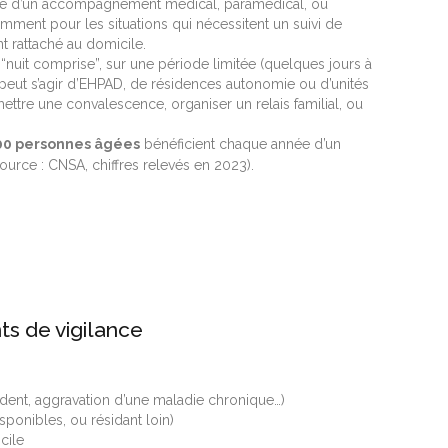
éficie d’un accompagnement médical, paramédical, ou
amment pour les situations qui nécessitent un suivi de
nt rattaché au domicile.
ait “nuit comprise”, sur une période limitée (quelques jours à
peut s’agir d’EHPAD, de résidences autonomie ou d’unités
mettre une convalescence, organiser un relais familial, ou
00 personnes âgées
bénéficient chaque année d’un
urce : CNSA, chiffres relevés en 2023).
nts de vigilance
ident, aggravation d’une maladie chronique…)
isponibles, ou résidant loin)
cile