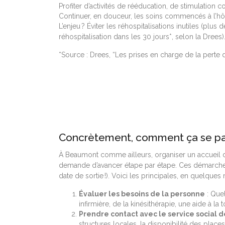
Profiter d’activités de rééducation, de stimulati
Continuer, en douceur, les soins commencés à l’hôpita
L’enjeu ? Éviter les réhospitalisations inutiles (plu
réhospitalisation dans les 30 jours*, selon la Drees)
*Source : Drees, “Les prises en charge de la perte
Concrètement, comment ça se pa
À Beaumont comme ailleurs, organiser un accueil d
demande d’avancer étape par étape. Ces démarches s
date de sortie !). Voici les principales, en quelques 
Évaluer les besoins de la personne
: Quel
infirmière, de la kinésithérapie, une aide à la to
Prendre contact avec le service social de
structures locales, la disponibilité des place